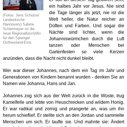
ein halbes Jahr vor Jesus. Nie sind
die Tage länger als jetzt, nie ist die
(Fotos: Jens Schulze/
Welt heller, die Natur reicher an
Landeskirche
Hannovers) Sabine
Düften und Farben. Und sogar die
Schiermeyer ist die
Nächte sind lichter, wenn die
neue Regionalbischöfin
für den Sprengel
Johanniswürmchen durch die Luft
Ostfriesland-Ems.
tanzen oder Menschen bei
Gartenfesten so viele Kerzen
anzünden, dass die Nacht nicht dunkel bleibt.
Wer war dieser Johannes, nach dem ein Tag im Jahr und
Generationen von Kindern benannt wurden - denken Sie an
Namen wie Johanna, Hans und Jan.
Johannes zog sich aus der Welt zurück in die Wüste, trug
Kamelfelle und lebte von Heuschrecken und wildem Honig.
Er war radikal und zornig und prangerte an, was um ihn
herum schieflief. Er stellte sich an den Jordan und sammelte
Menschen um sich. Er taufte sie. Und mahnte sie: Ändert