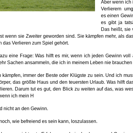
Aber wenn ich 
Verlierern um
es
einen
Gewinn
es gibt ja tat
Das heißt, sie 
st wenn sie Zweiter geworden sind. Sie kämpfen mehr, als das
h das Verlieren zum Spiel gehört.
 dazu eine Frage:
Was hilft es mir, wenn ich jeden Gewinn vo
mehr Sachen ansammeln, die ich in meinem Leben nie brauchen 
m kämpfen, immer der Beste oder Klügste zu sein. Und ich mus
rper, das größte Haus und den teuersten Urlaub. Was hilft da
lieren. Darum tut es gut, den Blick zu weiten auf das, was we
 wenn ich mein H
d nicht an den Gewinn.
noch, wie befreiend es sein kann, loszulassen.