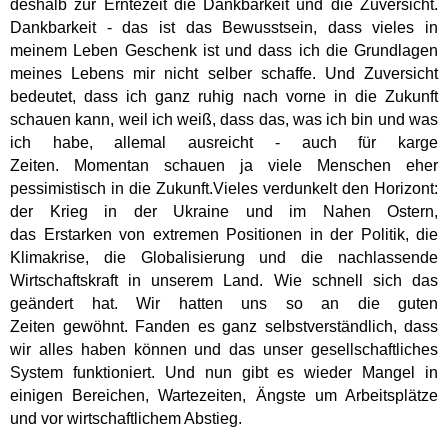
deshalb zur Erntezeit die
Dankbarkeit und die Zuversicht.
Dankbarkeit - das ist das Bewusstsein, dass
vieles in
meinem Leben Geschenk ist und dass ich die Grundlagen
meines
Lebens mir nicht selber schaffe. Und Zuversicht
bedeutet, dass ich ganz ruhig
nach vorne in die Zukunft
schauen kann, weil ich weiß, dass das, was ich bin
und was
ich habe, allemal ausreicht - auch für karge
Zeiten.
Momentan schauen ja viele Menschen eher
pessimistisch in die Zukunft.Vieles
verdunkelt den Horizont:
der Krieg in der Ukraine und im Nahen Ostern,
das
Erstarken von extremen Positionen in der Politik, die
Klimakrise, die
Globalisierung und die nachlassende
Wirtschaftskraft in unserem Land.
Wie schnell sich das
geändert hat. Wir hatten uns so an die guten
Zeiten
gewöhnt. Fanden es ganz selbstverständlich, dass
wir alles haben können und
das unser gesellschaftliches
System funktioniert. Und nun gibt es wieder
Mangel in
einigen Bereichen, Wartezeiten, Ängste um Arbeitsplätze
und vor
wirtschaftlichem Abstieg.