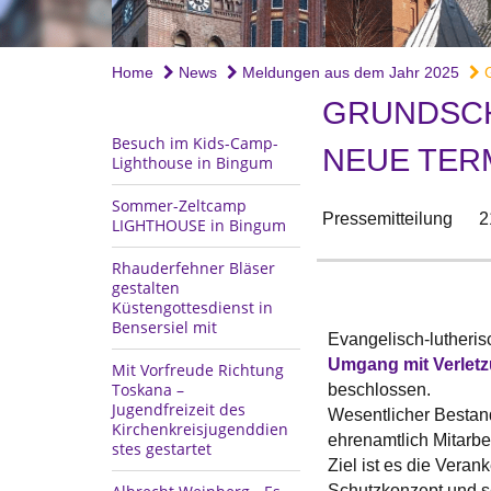
Home
News
Meldungen aus dem Jahr 2025
G
GRUNDSCH
Besuch im Kids-Camp-
NEUE TER
Lighthouse in Bingum
Sommer-Zeltcamp
Pressemitteilung
2
LIGHTHOUSE in Bingum
Rhauderfehner Bläser
gestalten
Küstengottesdienst in
Bensersiel mit
Evangelisch-lutheri
Umgang mit Verletz
Mit Vorfreude Richtung
Toskana –
beschlossen.
Jugendfreizeit des
Wesentlicher Bestand
Kirchenkreisjugenddien
ehrenamtlich Mitarbe
stes gestartet
Ziel ist es die Vera
Schutzkonzept und s