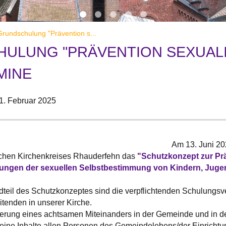
rundschulung "Prävention s...
ULUNG "PRÄVENTION SEXUALIS
MINE
1. Februar 2025
Am 13. Juni 20
schen Kirchenkreises Rhauderfehn das
"Schutzkonzept zur Prä
ungen der sexuellen Selbstbestimmung von Kindern, Juge
teil des Schutzkonzeptes sind die verpflichtenden Schulungsve
itenden in unserer Kirche.
nkerung eines achtsamen Miteinanders in der Gemeinde und in d
eine Inhalte allen Personen des Gemeindelebens/der Einricht