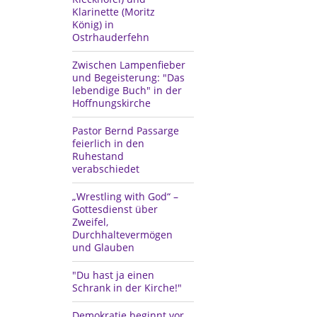
Klarinette (Moritz
König) in
Ostrhauderfehn
Zwischen Lampenfieber
und Begeisterung: "Das
lebendige Buch" in der
Hoffnungskirche
Pastor Bernd Passarge
feierlich in den
Ruhestand
verabschiedet
„Wrestling with God“ –
Gottesdienst über
Zweifel,
Durchhaltevermögen
und Glauben
"Du hast ja einen
Schrank in der Kirche!"
Demokratie beginnt vor