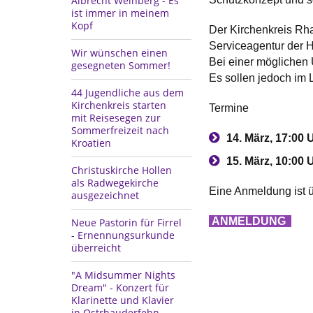
Albrecht Weinberg - Es
ist immer in meinem
Kopf
Der Kirchenkreis Rh
Serviceagentur der 
Wir wünschen einen
Bei einer möglichen 
gesegneten Sommer!
Es sollen jedoch im
44 Jugendliche aus dem
Kirchenkreis starten
Termine
mit Reisesegen zur
Sommerfreizeit nach
14. März, 17:00 
Kroatien
15. März, 10:00 
Christuskirche Hollen
als Radwegekirche
Eine Anmeldung ist ü
ausgezeichnet
ANMELDUNG
Neue Pastorin für Firrel
- Ernennungsurkunde
überreicht
"A Midsummer Nights
Dream" - Konzert für
Klarinette und Klavier
in Ostrhauderfehn