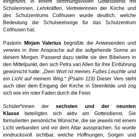
eingeführt. In einem stimmungsvollen Gottesdienst mit
Schüler
innen, Lehrkräften, Vertreter
innen der Kirche und
des Schulzentrums Collhusen wurde deutlich, welche
Bedeutung die Schulseelsorge für das Schulzentrum
Collhusen hat.
Pastorin
Mirjam Valerius
begrüßte die Anwesenden und
verwies in ihrer Ansprache auf die aufgehende Sonne an
diesem Morgen. Passend dazu stellte sie den Bibelvers in
den Mittelpunkt, den sich Petra van Allen für ihre Einführung
gewünscht hatte:
„Dein Wort ist meines Fußes Leuchte und
ein Licht auf meinem Weg.“ (Psalm 119)
Dieser Vers steht
auch über dem Eingang der Kirche in Steenfelde und zog
sich wie ein roter Faden durch die Feier.
Schüler*innen der
sechsten und der neunten
Klasse
beteiligten sich aktiv am Gottesdienst. Sie
formulierten persönliche Wünsche, die sie jeweils mit einem
Licht verbanden und vor dem Altar aussprachen. So wurde
eindrucksvoll sichtbar, welche Hoffnungen, Sorgen und