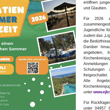
eröffnen jung
und Glauben.
Für 2026 wu
zusammengestel
Jugendliche fü
zudem das „Lig
die Bedürfniss
Darüber hina
angeboten, 
Kirchenkreis
Anmeldungen 
Schulungen z
freigeschaltet.
Alle Ange
Kirchenkreisju
unter
www.ejkr
Für Rückfrage
unter 04957