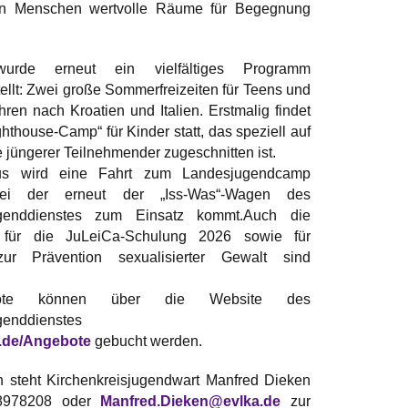
en Menschen wertvolle Räume für Begegnung
rde erneut ein vielfältiges Programm
lt: Zwei große Sommerfreizeiten für Teens und
hren nach Kroatien und Italien. Erstmalig findet
hthouse-Camp“ für Kinder statt, das speziell auf
e jüngerer Teilnehmender zugeschnitten ist.
us wird eine Fahrt zum Landesjugendcamp
bei der erneut der „Iss-Was“-Wagen des
jugenddienstes zum Einsatz kommt.Auch die
für die JuLeiCa-Schulung 2026 sowie für
ur Prävention sexualisierter Gewalt sind
bote können über die Website des
genddienstes
.de/Angebote
gebucht werden.
n steht Kirchenkreisjugendwart Manfred Dieken
 8978208 oder
Manfred.Dieken@evlka.de
zur