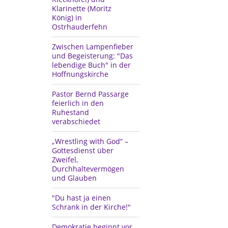
Klarinette (Moritz
König) in
Ostrhauderfehn
Zwischen Lampenfieber
und Begeisterung: "Das
lebendige Buch" in der
Hoffnungskirche
Pastor Bernd Passarge
feierlich in den
Ruhestand
verabschiedet
„Wrestling with God“ –
Gottesdienst über
Zweifel,
Durchhaltevermögen
und Glauben
"Du hast ja einen
Schrank in der Kirche!"
Demokratie beginnt vor