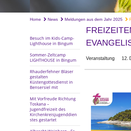
Home
News
Meldungen aus dem Jahr 2025
F
FREIZEIT
Besuch im Kids-Camp-
EVANGELI
Lighthouse in Bingum
Sommer-Zeltcamp
Veranstaltung
12.
LIGHTHOUSE in Bingum
Rhauderfehner Bläser
gestalten
Küstengottesdienst in
Bensersiel mit
Mit Vorfreude Richtung
Toskana –
Jugendfreizeit des
Kirchenkreisjugenddien
stes gestartet