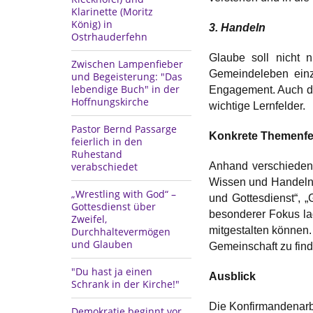
Klarinette (Moritz
König) in
3. Handeln
Ostrhauderfehn
Glaube soll nicht n
Zwischen Lampenfieber
Gemeindeleben einzu
und Begeisterung: "Das
lebendige Buch" in der
Engagement. Auch d
Hoffnungskirche
wichtige Lernfelder.
Pastor Bernd Passarge
Konkrete Themenfel
feierlich in den
Ruhestand
Anhand verschiedener
verabschiedet
Wissen und Handeln 
„Wrestling with God“ –
und Gottesdienst“, 
Gottesdienst über
besonderer Fokus la
Zweifel,
mitgestalten können.
Durchhaltevermögen
und Glauben
Gemeinschaft zu fin
"Du hast ja einen
Ausblick
Schrank in der Kirche!"
Die Konfirmandenarbe
Demokratie beginnt vor