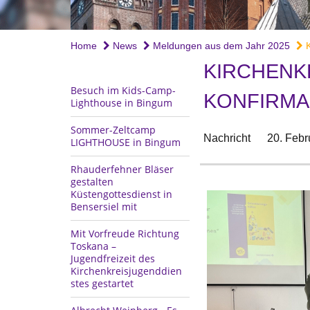
Home
News
Meldungen aus dem Jahr 2025
K
KIRCHENK
Besuch im Kids-Camp-
KONFIRMA
Lighthouse in Bingum
Sommer-Zeltcamp
Nachricht
20. Febr
LIGHTHOUSE in Bingum
Rhauderfehner Bläser
gestalten
Küstengottesdienst in
Bensersiel mit
Mit Vorfreude Richtung
Toskana –
Jugendfreizeit des
Kirchenkreisjugenddien
stes gestartet