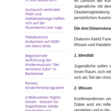
Im Zentrum der Konf
Jugendliche mit dem
Austausch verbindet:
Glaubensgestaltung z
PSNV und
persönlichen Ausein
Notfallseelsorge treffen
sich auf der
Feuerwache Leer-Loga
Die drei Dimension
Plattdeutsche
Diakonin Astrid Farw
Andachten auf NDR1
Wissen und Handeln
mit Heino Dirks
1. Identität
Begeisternde
Aufführung des
Kindermusicals "Der
Jugendliche sollen 
verlorene Sohn" in
ihnen Raum, sich mit
Backemoor
sich als Teil der chr
Remels:
Kinderferienprogramm
2. Wissen
A Midsummer Nights
Konfirmandinnen und
Dream - Konzert für
Dabei wird ein refle
Orgel/Klavier (Heike
verstehen und in die
Kieckhöfel) und