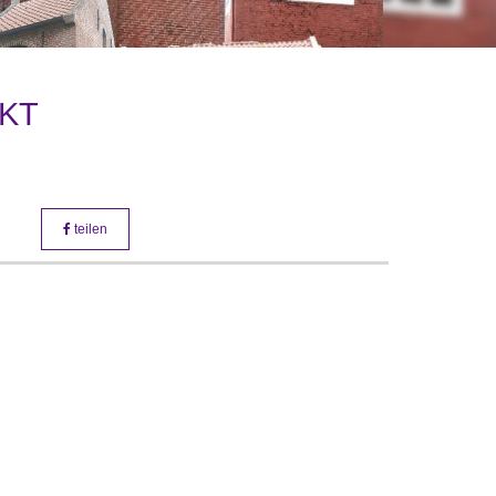
Foto: fentjer
KT
teilen