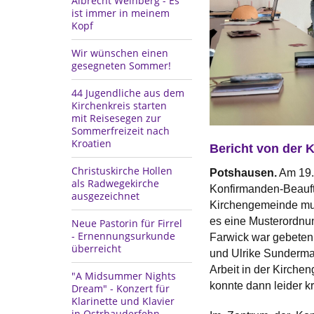
Albrecht Weinberg - Es
ist immer in meinem
Kopf
Wir wünschen einen
gesegneten Sommer!
44 Jugendliche aus dem
Kirchenkreis starten
mit Reisesegen zur
Sommerfreizeit nach
Kroatien
Bericht von der 
Christuskirche Hollen
Potshausen.
Am 19. 
als Radwegekirche
Konfirmanden-Beauft
ausgezeichnet
Kirchengemeinde muss
es eine Musterordnun
Neue Pastorin für Firrel
- Ernennungsurkunde
Farwick war gebeten
überreicht
und Ulrike Sunderman
Arbeit in der Kirchen
"A Midsummer Nights
konnte dann leider k
Dream" - Konzert für
Klarinette und Klavier
in Ostrhauderfehn