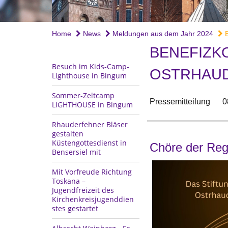
Home
News
Meldungen aus dem Jahr 2024
B
BENEFIZK
Besuch im Kids-Camp-
OSTRHAU
Lighthouse in Bingum
Sommer-Zeltcamp
Pressemitteilung
0
LIGHTHOUSE in Bingum
Rhauderfehner Bläser
gestalten
Küstengottesdienst in
Chöre der Regi
Bensersiel mit
Mit Vorfreude Richtung
Toskana –
Jugendfreizeit des
Kirchenkreisjugenddien
stes gestartet