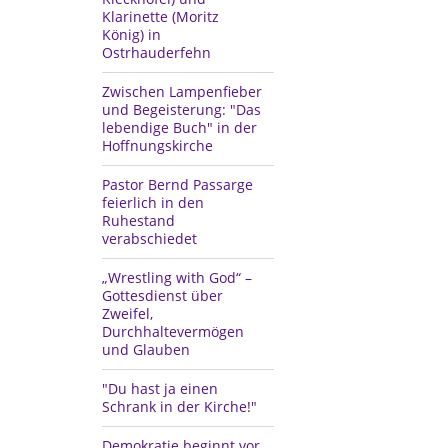
Klarinette (Moritz
König) in
Ostrhauderfehn
Zwischen Lampenfieber
und Begeisterung: "Das
lebendige Buch" in der
Hoffnungskirche
Pastor Bernd Passarge
feierlich in den
Ruhestand
verabschiedet
„Wrestling with God“ –
Gottesdienst über
Zweifel,
Durchhaltevermögen
und Glauben
"Du hast ja einen
Schrank in der Kirche!"
Demokratie beginnt vor