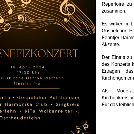
Repertoire zu
zusammen.
Es wirken mit:
Gospelchor Po
Fehntjer Harmo
Akzente.
Der Eintritt z
des Konzerts k
Erträgen da
Kirchengemeind
Als Moderat
Kirchenkreisj
Für das leiblic