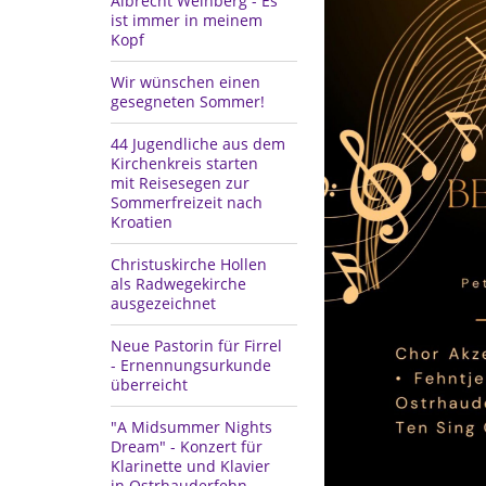
Albrecht Weinberg - Es
ist immer in meinem
Kopf
Wir wünschen einen
gesegneten Sommer!
44 Jugendliche aus dem
Kirchenkreis starten
mit Reisesegen zur
Sommerfreizeit nach
Kroatien
Christuskirche Hollen
als Radwegekirche
ausgezeichnet
Neue Pastorin für Firrel
- Ernennungsurkunde
überreicht
"A Midsummer Nights
Dream" - Konzert für
Klarinette und Klavier
in Ostrhauderfehn