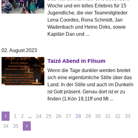
Woche und ein tolles Erlebnis für 15
Jugendliche, die vier Teammitglieder
Lena Coordes, Rona Schmidt, Jan
Wadenbach und Heino Dirks, sowie
Kapitän Dan und ...
02. August 2023
Taizé Abend in Filsum
Wenn die Tage dunkler werden breitet
sich eine eigentümliche Stille über das
Land. In der Stille und auch im Dunkeln
ist Gott präsent. Genau dort ist er zu
finden (1.Kön 19,11ff und Mt ...
1
2
...
24
25
26
27
28
29
30
31
32
33
34
35