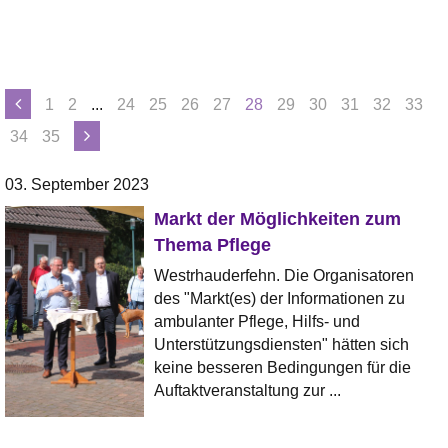
1
2
...
24
25
26
27
28
29
30
31
32
33
34
35
03. September 2023
Markt der Möglichkeiten zum
Thema Pflege
Westrhauderfehn. Die Organisatoren
des "Markt(es) der Informationen zu
ambulanter Pflege, Hilfs- und
Unterstützungsdiensten" hätten sich
keine besseren Bedingungen für die
Auftaktveranstaltung zur ...