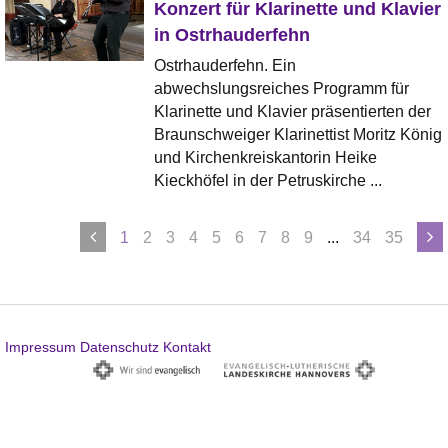
Konzert für Klarinette und Klavier
in Ostrhauderfehn
Ostrhauderfehn. Ein
abwechslungsreiches Programm für
Klarinette und Klavier präsentierten der
Braunschweiger Klarinettist Moritz König
und Kirchenkreiskantorin Heike
Kieckhöfel in der Petruskirche ...
1
2
3
4
5
6
7
8
9
...
34
35
Impressum
Datenschutz
Kontakt