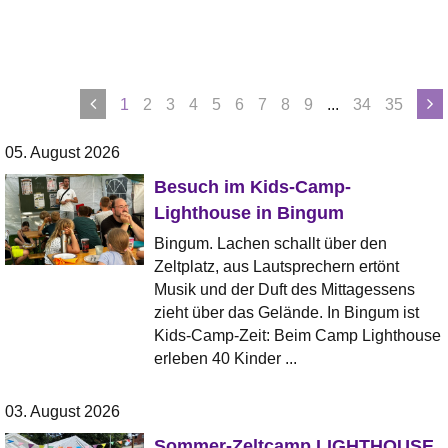
1
2
3
4
5
6
7
8
9
...
34
35
05. August 2026
Besuch im Kids-Camp-
Lighthouse in Bingum
Bingum. Lachen schallt über den
Zeltplatz, aus Lautsprechern ertönt
Musik und der Duft des Mittagessens
zieht über das Gelände. In Bingum ist
Kids-Camp-Zeit: Beim Camp Lighthouse
erleben 40 Kinder ...
03. August 2026
Sommer-Zeltcamp LIGHTHOUSE